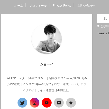
ホーム
プロフィール
Privacy Policy
お問い合わせ
X（元Twi
Tweets 
ショーイ
WEBマーケター/副業ブロガー｜副業ブログ１年→月収35万/5
万PV達成｜インスタ1年→10万フォロワー達成｜SEO、アフ
ィリエイトサイト運営歴は4年以上。