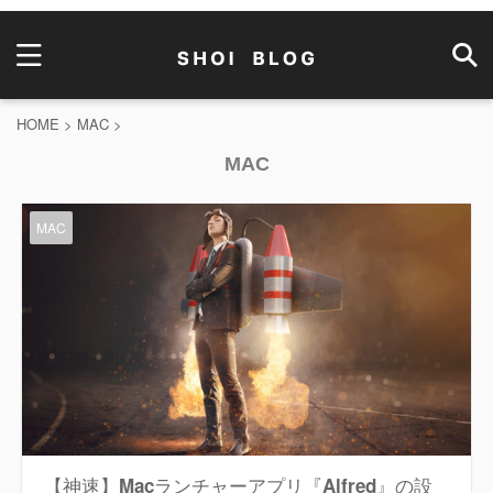
HOME
>
MAC
>
MAC
MAC
【神速】Macランチャーアプリ『Alfred』の設