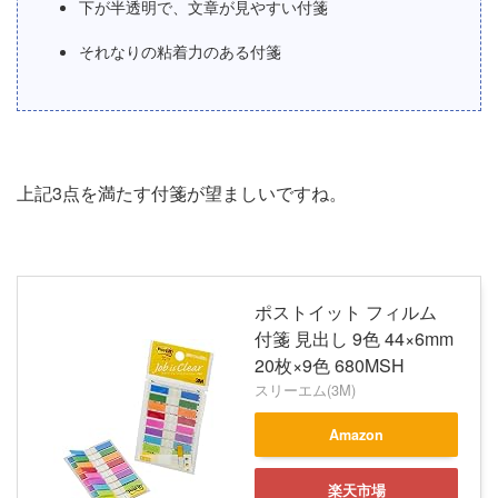
下が半透明で、文章が見やすい付箋
それなりの粘着力のある付箋
上記3点を満たす付箋が望ましいですね。
ポストイット フィルム
付箋 見出し 9色 44×6mm
20枚×9色 680MSH
スリーエム(3M)
Amazon
楽天市場