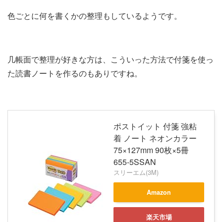
色ごとに何を書くかの整理もしているようです。
几帳面で整理が好きな方は、こういった方法で付箋を使っ
た読書ノートを作るのもありですね。
ポストイット 付箋 強粘
着 ノート ネオンカラー
75×127mm 90枚×5冊
655-5SSAN
スリーエム(3M)
Amazon
楽天市場