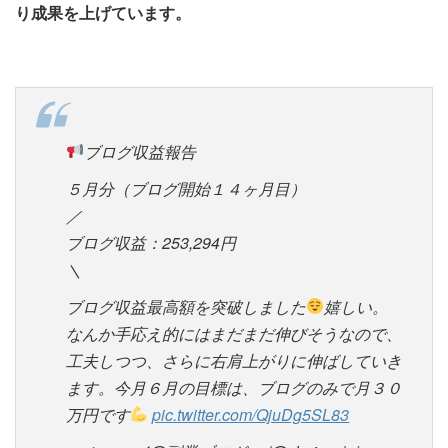
り成果を上げています。
ブログ収益報告
５月分（ブログ開始１４ヶ月目）
／
ブログ収益：253,294円
＼
ブログ収益最高額を突破しました
嬉しい。
なんか手応え的にはまだまだ伸びそうなので、
工夫しつつ、さらに右肩上がりに伸ばしていき
ます。今月６月の目標は、ブログのみで月３０
万円です
pic.twitter.com/QjuDg5SL83